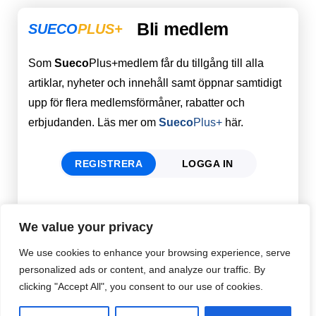
Bli medlem
SUECO
PLUS+
Som
Sueco
Plus+medlem får du tillgång till alla
artiklar, nyheter och innehåll samt öppnar samtidigt
upp för flera medlemsförmåner, rabatter och
erbjudanden. Läs mer om
Sueco
Plus+
här.
REGISTRERA
LOGGA IN
Förnamn
Email
*
We value your privacy
We use cookies to enhance your browsing experience, serve
personalized ads or content, and analyze our traffic. By
Efternamn
Password
*
clicking "Accept All", you consent to our use of cookies.