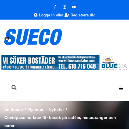
Logga in
eller
Registrera dig
En Sueco
Nyheter
Nyheter
Covidpass nu krav för besök på caféer, restauranger och
barer