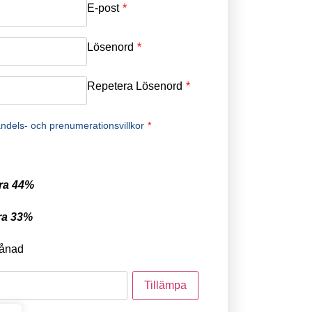
E-post
*
Lösenord
*
Repetera Lösenord
*
ndels- och prenumerationsvillkor
*
ra 44%
ra 33%
ånad