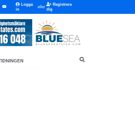
Logga
Registrera
eller
in
dig
TIDNINGEN