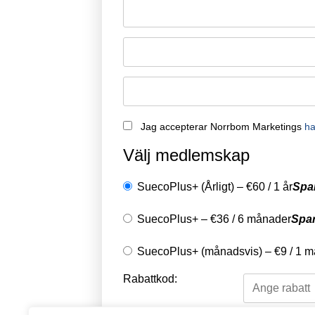
Remember Me
Jag accepterar Norrbom Marketings
ha
Välj medlemskap
SuecoPlus+ (Årligt)
–
€
60
/
1 år
Spa
SuecoPlus+
–
€
36
/
6 månader
Spa
SuecoPlus+ (månadsvis)
–
€
9
/
1 m
Rabattkod: