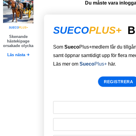
Du måste vara inloggad
B
SUECO
PLUS+
SUECO
PLUS+
Skenande
hästekipage
orsakade olycka
Som
Sueco
Plus+medlem får du tillgång 
Läs nästa
samt öppnar samtidigt upp för flera m
Läs mer om
Sueco
Plus+
här.
REGISTRERA