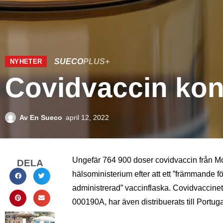
SUECO
PLUS+
NYHETER
Covidvaccin kont
Av
En Sueco
april 12, 2022
Ungefär 764 900 doser covidvaccin från Mo
DELA
hälsoministerium efter att ett ”främmande fö
administrerad” vaccinflaska. Covidvaccinet
000190A, har även distribuerats till Portu