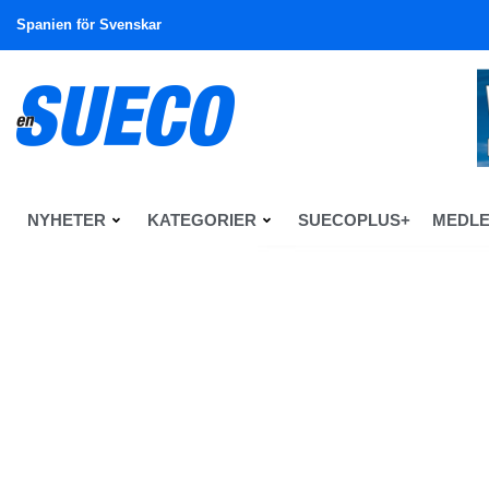
Spanien för Svenskar
NYHETER
KATEGORIER
SUECOPLUS+
MEDL
En Sueco
Nyheter
Nyheter
Covidvaccin kontaminerat, åte