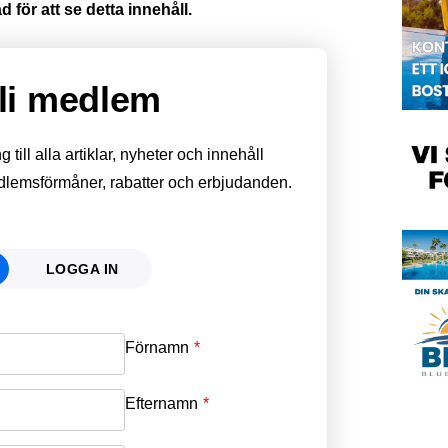
 för att se detta innehåll.
li medlem
till alla artiklar, nyheter och innehåll
edlemsförmåner, rabatter och erbjudanden.
LOGGA IN
Förnamn
Email
*
Efternamn
Password
*