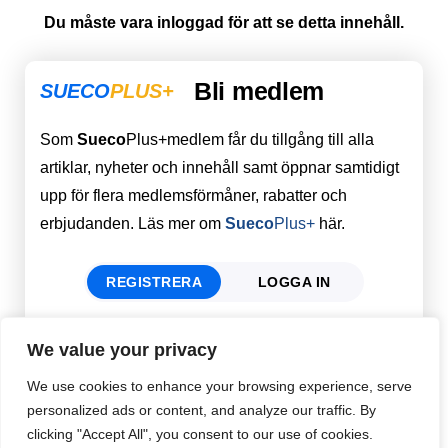
Du måste vara inloggad för att se detta innehåll.
Bli medlem
SUECO
PLUS+
Som
Sueco
Plus+medlem får du tillgång till alla
artiklar, nyheter och innehåll samt öppnar samtidigt
upp för flera medlemsförmåner, rabatter och
erbjudanden. Läs mer om
Sueco
Plus+
här.
REGISTRERA
LOGGA IN
We value your privacy
Förnamn
Email
*
We use cookies to enhance your browsing experience, serve
personalized ads or content, and analyze our traffic. By
clicking "Accept All", you consent to our use of cookies.
Efternamn
Password
*