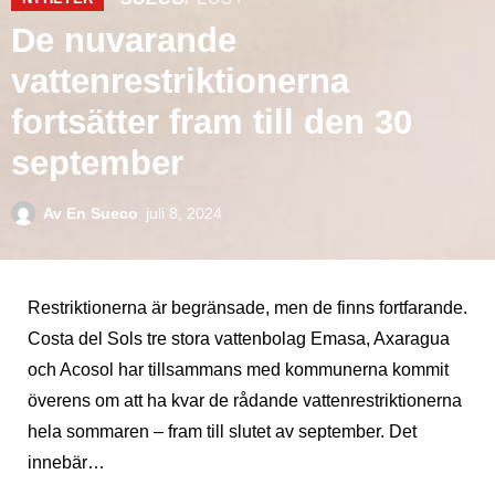
De nuvarande
vattenrestriktionerna
fortsätter fram till den 30
september
Av
En Sueco
juli 8, 2024
Restriktionerna är begränsade, men de finns fortfarande.
Costa del Sols tre stora vattenbolag Emasa, Axaragua
och Acosol har tillsammans med kommunerna kommit
överens om att ha kvar de rådande vattenrestriktionerna
hela sommaren – fram till slutet av september. Det
innebär…