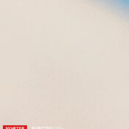
SUECO
PLUS+
NYHETER