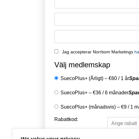
Jag accepterar Norrbom Marketings
ha
Välj medlemskap
SuecoPlus+ (Årligt)
–
€
60
/
1 år
Spa
SuecoPlus+
–
€
36
/
6 månader
Spa
SuecoPlus+ (månadsvis)
–
€
9
/
1 m
Rabattkod: