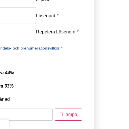
Lösenord
*
Repetera Lösenord
*
ndels- och prenumerationsvillkor
*
ra 44%
ra 33%
ånad