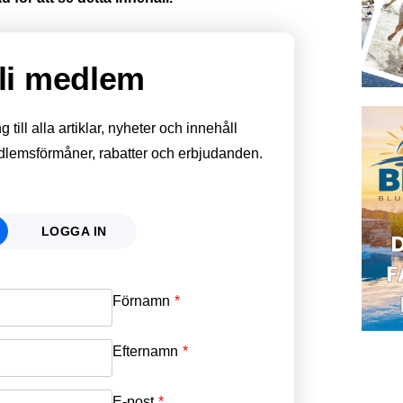
li medlem
till alla artiklar, nyheter och innehåll
edlemsförmåner, rabatter och erbjudanden.
LOGGA IN
Förnamn
Email
*
Efternamn
Password
*
E-post
*