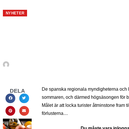
SUECO
PLUS+
NYHETER
Den spanska turi
högsäsongen in
Av
En Sueco
september 8, 2021
De spanska regionala myndigheterna och la
DELA
sommaren, och därmed högsäsongen för bes
Målet är att locka turister åtminstone fram 
förlusterna…
Du måste vara inloggad