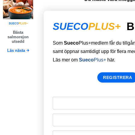
B
SUECO
PLUS+
SUECO
PLUS+
Bästa
salmorejon
utsedd
Som
Sueco
Plus+medlem får du tillgång 
Läs nästa
samt öppnar samtidigt upp för flera m
Läs mer om
Sueco
Plus+
här.
REGISTRERA
Remember Me