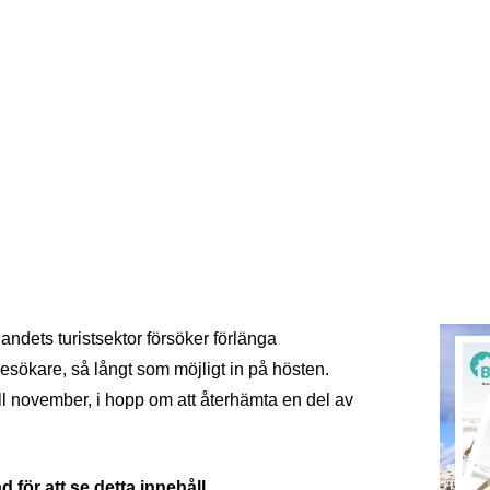
stsektorn förlän
 på hösten
ndets turistsektor försöker förlänga
ökare, så långt som möjligt in på hösten.
till november, i hopp om att återhämta en del av
 för att se detta innehåll.