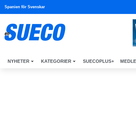
Spanien för Svenskar
NYHETER
KATEGORIER
SUECOPLUS+
MEDL
En Sueco
Nyheter
Nyheter
Den spanska turistsektorn fö