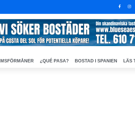
EMSFÖRMÅNER
¿QUÉ PASA?
BOSTAD I SPANIEN
LÄS 
rlänger högsäsongen in på hösten