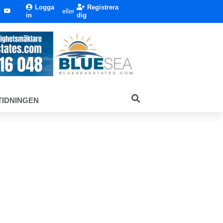
Logga
Registrera
eller
in
dig
TIDNINGEN