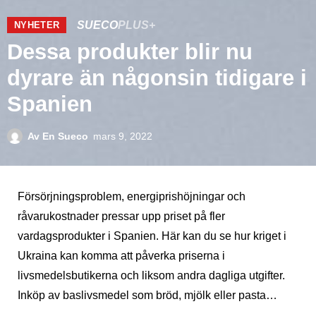
SUECO
PLUS+
NYHETER
Dessa produkter blir nu
dyrare än någonsin tidigare i
Spanien
Av
En Sueco
mars 9, 2022
Försörjningsproblem, energiprishöjningar och
råvarukostnader pressar upp priset på fler
vardagsprodukter i Spanien. Här kan du se hur kriget i
Ukraina kan komma att påverka priserna i
livsmedelsbutikerna och liksom andra dagliga utgifter.
Inköp av baslivsmedel som bröd, mjölk eller pasta…