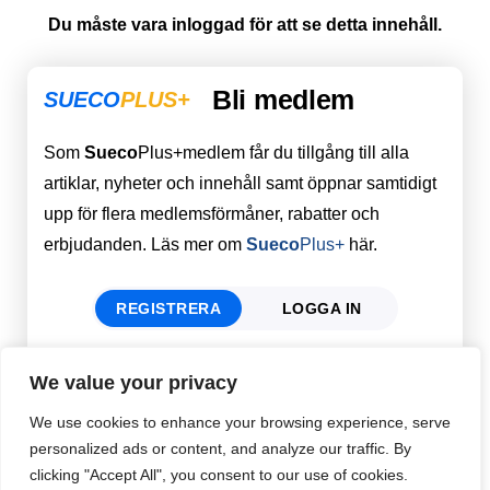
Du måste vara inloggad för att se detta innehåll.
Bli medlem
SUECO
PLUS+
Som
Sueco
Plus+medlem får du tillgång till alla
artiklar, nyheter och innehåll samt öppnar samtidigt
upp för flera medlemsförmåner, rabatter och
erbjudanden. Läs mer om
Sueco
Plus+
här.
REGISTRERA
LOGGA IN
We value your privacy
Förnamn
Email
*
We use cookies to enhance your browsing experience, serve
personalized ads or content, and analyze our traffic. By
clicking "Accept All", you consent to our use of cookies.
Efternamn
Password
*