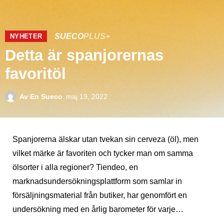
SUECO
PLUS+
NYHETER
Detta är spanjorernas
favoritöl
Av
En Sueco
maj 19, 2022
Spanjorerna älskar utan tvekan sin cerveza (öl), men
vilket märke är favoriten och tycker man om samma
ölsorter i alla regioner? Tiendeo, en
marknadsundersökningsplattform som samlar in
försäljningsmaterial från butiker, har genomfört en
undersökning med en årlig barometer för varje…