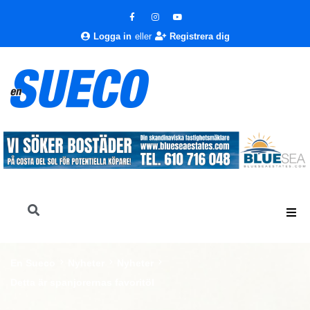
Logga in
eller
Registrera dig
En Sueco
Nyheter
Nyheter
Detta är spanjorernas favoritöl