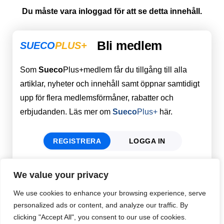
Du måste vara inloggad för att se detta innehåll.
Bli medlem
SUECO
PLUS+
Som
Sueco
Plus+medlem får du tillgång till alla
artiklar, nyheter och innehåll samt öppnar samtidigt
upp för flera medlemsförmåner, rabatter och
erbjudanden. Läs mer om
Sueco
Plus+
här.
REGISTRERA
LOGGA IN
We value your privacy
Förnamn
Email
*
We use cookies to enhance your browsing experience, serve
personalized ads or content, and analyze our traffic. By
clicking "Accept All", you consent to our use of cookies.
Efternamn
Password
*