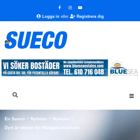
Logga in
eller
Registrera dig
En Sueco
Nyheter
Nyheter
Dyrt år väntar för Málagas invånare