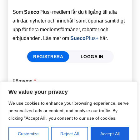
Som
Sueco
Plus+medlem får du tillgång till alla
artiklar, nyheter och innehåll samt öppnar samtidigt
upp för flera medlemsförmåner, rabatter och
erbjudanden. Läs mer om
Sueco
Plus+
här.
REGISTRERA
LOGGA IN
Förnamn
Email
*
We value your privacy
We use cookies to enhance your browsing experience, serve
Efternamn
Password
*
personalized ads or content, and analyze our traffic. By
clicking "Accept All", you consent to our use of cookies.
Remember Me
E-post
*
Customize
Reject All
Accept All