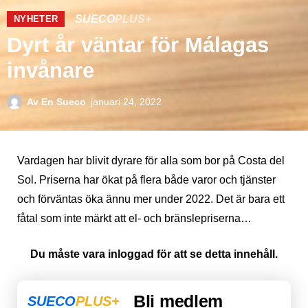
SUECO
PLUS+
NYHETER
Dyrt år väntar för Málagas
invånare
Av
En Sueco
januari 24, 2022
Vardagen har blivit dyrare för alla som bor på Costa del
Sol. Priserna har ökat på flera både varor och tjänster
och förväntas öka ännu mer under 2022. Det är bara ett
fåtal som inte märkt att el- och bränslepriserna…
Du måste vara inloggad för att se detta innehåll.
Bli medlem
SUECO
PLUS+