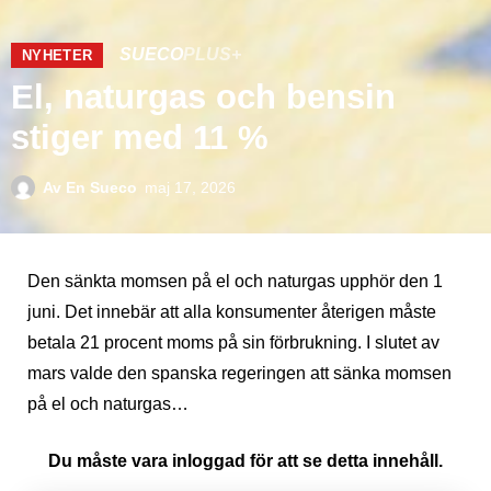
SUECO
PLUS+
NYHETER
El, naturgas och bensin
stiger med 11 %
Av
En Sueco
maj 17, 2026
Den sänkta momsen på el och naturgas upphör den 1
juni. Det innebär att alla konsumenter återigen måste
betala 21 procent moms på sin förbrukning. I slutet av
mars valde den spanska regeringen att sänka momsen
på el och naturgas…
Du måste vara inloggad för att se detta innehåll.