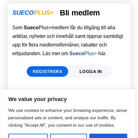
Bli medlem
SUECO
PLUS+
Som
Sueco
Plus+medlem får du tillgång till alla
artiklar, nyheter och innehåll samt öppnar samtidigt
upp för flera medlemsförmåner, rabatter och
erbjudanden. Läs mer om
Sueco
Plus+
här.
REGISTRERA
LOGGA IN
Förnamn
Email
*
We value your privacy
We use cookies to enhance your browsing experience, serve
personalized ads or content, and analyze our traffic. By
Efternamn
Password
*
clicking "Accept All", you consent to our use of cookies.