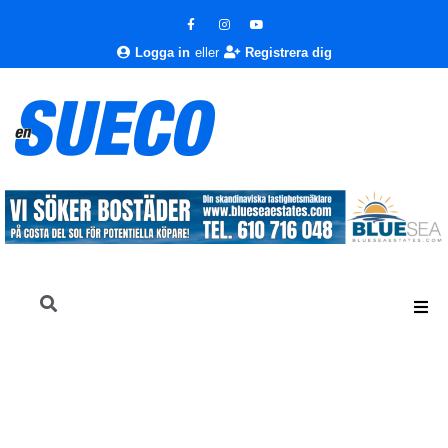
Logga in
eller
Registrera dig
En Sueco
Nyheter
Nyheter
En kinesisk park i Benalmádena