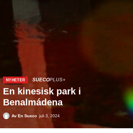
SUECO
PLUS+
NYHETER
En kinesisk park i
Benalmádena
Av
En Sueco
juli 3, 2024