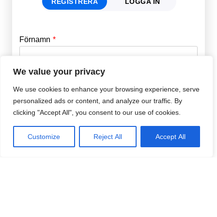
REGISTRERA
LOGGA IN
Förnamn
Email
*
We value your privacy
Efternamn
Password
*
We use cookies to enhance your browsing experience, serve
personalized ads or content, and analyze our traffic. By
clicking "Accept All", you consent to our use of cookies.
Remember Me
E-post
*
Customize
Reject All
Accept All
Lösenord
*
Repetera Lösenord
*