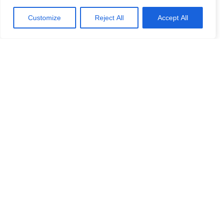
Customize
Reject All
Accept All
Remember Me
E-post
*
Lösenord
*
Repetera Lösenord
*
Jag accepterar Norrbom Marketings
handels- och
prenumerationsvillkor
*
Välj medlemskap
SuecoPlus+ (Årligt)
–
€
60
/
1 år
Spara 44%