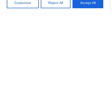
Customize
Reject All
Accept All
Martin Norrbom:
”Allting har alltid varit gratis i vår lokala skandinaviska
medievärld. Det fungerar inte längre – speciellt inte om
du vill leverera kvalitet. Och det är precis vad vi vill med
SuecoPlus+.”
Phill Bramsted:
”Vi har skapat en plattform som lyfter den nya