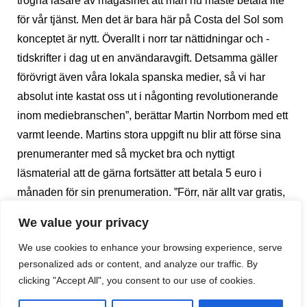
trogna läsare av magasinet att man nu måste betala lite
för vår tjänst. Men det är bara här på Costa del Sol som
konceptet är nytt. Överallt i norr tar nättidningar och -
tidskrifter i dag ut en användaravgift. Detsamma gäller
förövrigt även våra lokala spanska medier, så vi har
absolut inte kastat oss ut i någonting revolutionerande
inom mediebranschen”, berättar Martin Norrbom med ett
varmt leende. Martins stora uppgift nu blir att förse sina
prenumeranter med så mycket bra och nyttigt
läsmaterial att de gärna fortsätter att betala 5 euro i
månaden för sin prenumeration. ”Förr, när allt var gratis,
påverkades innehållet ibland också kommersiellt. Det
We value your privacy
kan ingen bortse ifrån. Men så är det inte med
We use cookies to enhance your browsing experience, serve
SuecoPlus+, som skapats enbart till fördel för
personalized ads or content, and analyze our traffic. By
prenumeranten”, försäkrar Martin.
clicking "Accept All", you consent to our use of cookies.