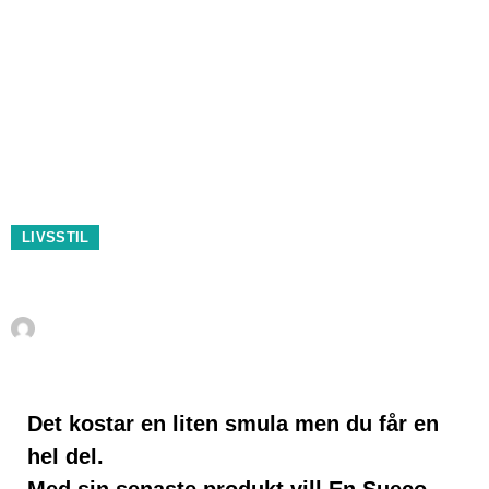
LIVSSTIL
Ett litet PLUS i vardagen
Av
Henrik Andersen
september 25, 2021
Det kostar en liten smula men du får en
hel del.
Med sin senaste produkt vill En Sueco