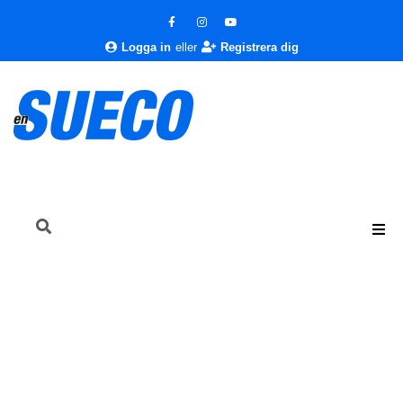
Logga in
eller
Registrera dig
En Sueco
Livsstil
Livsstil
Ett litet PLUS i vardagen