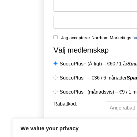
Jag accepterar Norrbom Marketings
ha
Välj medlemskap
SuecoPlus+ (Årligt)
–
€
60
/
1 år
Spa
SuecoPlus+
–
€
36
/
6 månader
Spa
SuecoPlus+ (månadsvis)
–
€
9
/
1 m
Rabattkod:
Välj en betalningsme
We value your privacy