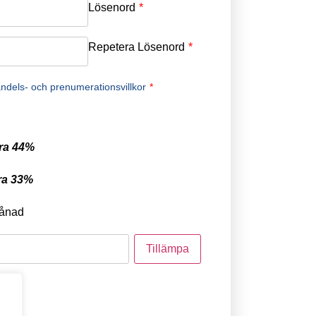
Lösenord
*
Repetera Lösenord
*
ndels- och prenumerationsvillkor
*
ra 44%
ra 33%
ånad
tod