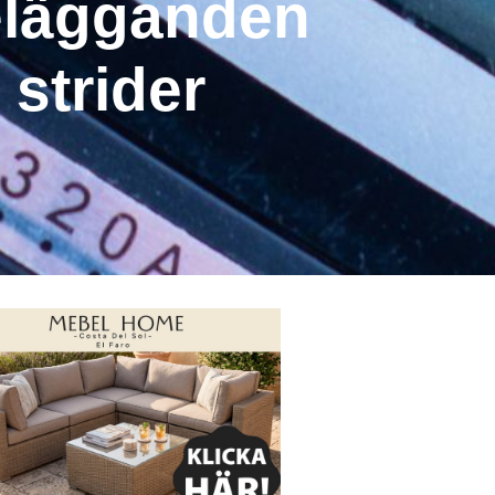
relägganden
 strider