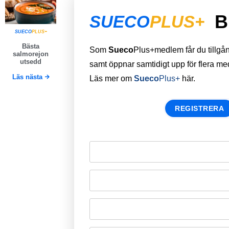
B
SUECO
PLUS+
SUECO
PLUS+
Bästa
Som
Sueco
Plus+medlem får du tillgång 
salmorejon
utsedd
samt öppnar samtidigt upp för flera m
Läs nästa
Läs mer om
Sueco
Plus+
här.
REGISTRERA
Remember Me