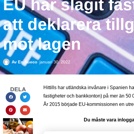
EU har slagit fa
att deklarera til
mot lagen
Av
En Sueco
januari 30, 2022
Hittills har utländska invånare i Spanien haf
DELA
fastigheter och bankkonton) på mer än 50 0
År 2015 började EU-kommissionen en utr
Du måste vara inloggad