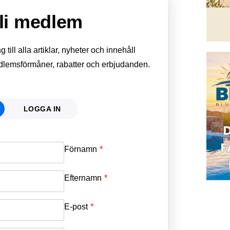
li medlem
till alla artiklar, nyheter och innehåll
edlemsförmåner, rabatter och erbjudanden.
LOGGA IN
Förnamn
Email
*
Efternamn
Password
*
E-post
*