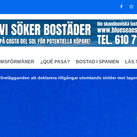
EMSFÖRMÅNER
¿QUÉ PASA?
BOSTAD I SPANIEN
LÄS 
 förelägganden att deklarera tillgångar utomlands strider mot lage