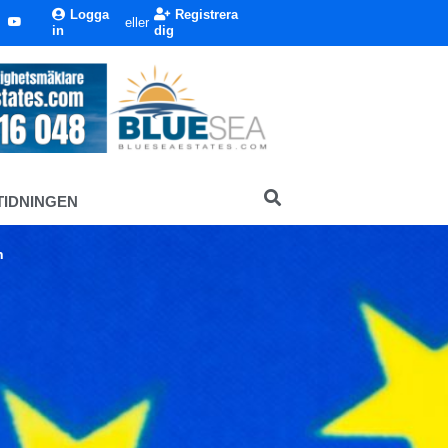
Logga
Registrera
eller
in
dig
TIDNINGEN
n