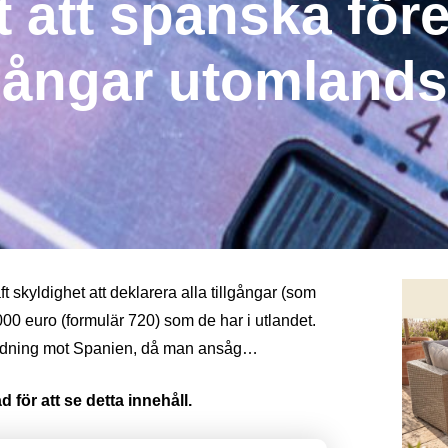
st att spanska fö
lgångar utomlands
t skyldighet att deklarera alla tillgångar (som
00 euro (formulär 720) som de har i utlandet.
edning mot Spanien, då man ansåg…
 för att se detta innehåll.