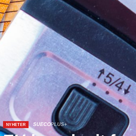
SUECO
PLUS+
NYHETER