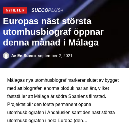
SUECO
PLUS+
NYHETER
Europas näst största
utomhusbiograf öppnar
denna månad i Málaga
Av
En Sueco
september 2, 2021
Málagas nya utomhusbiograf markerar slutet av bygget
med att biografen enorma bioduk har anlänt, vilket
fastställer att Málaga är södra Spaniens filmstad.
Projektet blir den första permanent öppna
utomhusbiografen i Andalusien samt den näst största
utomhusbiografen i hela Europa (den…