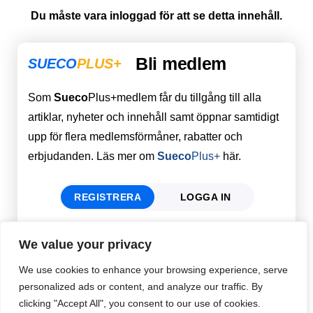
Du måste vara inloggad för att se detta innehåll.
Bli medlem
SUECO
PLUS+
Som
Sueco
Plus+medlem får du tillgång till alla
artiklar, nyheter och innehåll samt öppnar samtidigt
upp för flera medlemsförmåner, rabatter och
erbjudanden. Läs mer om
Sueco
Plus+
här.
REGISTRERA
LOGGA IN
We value your privacy
Förnamn
Email
*
We use cookies to enhance your browsing experience, serve
personalized ads or content, and analyze our traffic. By
clicking "Accept All", you consent to our use of cookies.
Efternamn
Password
*