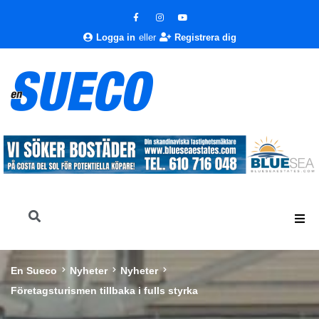
Logga in
eller
Registrera dig
En Sueco
Nyheter
Nyheter
Företagsturismen tillbaka i fulls styrka