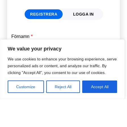
REGISTRERA
LOGGA IN
Förnamn
Email
*
We value your privacy
We use cookies to enhance your browsing experience, serve
Efternamn
Password
*
personalized ads or content, and analyze our traffic. By
clicking "Accept All", you consent to our use of cookies.
Remember Me
E-post
*
Customize
Reject All
Accept All
Lösenord
*