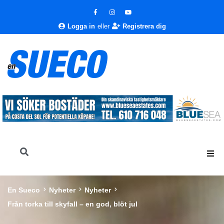
Logga in
eller
Registrera dig
En Sueco
Nyheter
Nyheter
Från torka till skyfall – en god, blöt jul