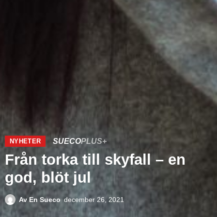
SUECO
PLUS+
NYHETER
Från torka till skyfall – en
god, blöt jul
Av
En Sueco
december 26, 2021