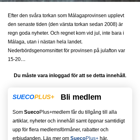
Efter den svåra torkan som Málagaprovinsen upplevt
den senaste tiden (den värsta torkan sedan 2008) är
regn goda nyheter. Och regnet kom vid jul, inte bara i
Málaga, utan i nästan hela landet.
Nederbördsgenomsnittet för provinsen på julafton var
15-20…
Du måste vara inloggad för att se detta innehåll.
Bli medlem
SUECO
PLUS+
Som
Sueco
Plus+medlem får du tillgång till alla
artiklar, nyheter och innehåll samt öppnar samtidigt
upp för flera medlemsförmåner, rabatter och
erbjudanden. Läs mer om
Sueco
Plus+
här.