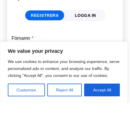
REGISTRERA
LOGGA IN
Förnamn
Email
*
We value your privacy
We use cookies to enhance your browsing experience, serve
Efternamn
Password
*
personalized ads or content, and analyze our traffic. By
clicking "Accept All", you consent to our use of cookies.
Remember Me
E-post
*
Customize
Reject All
Accept All
Lösenord
*