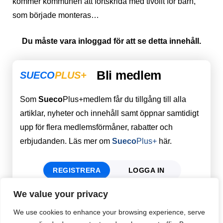
kommer kommunen att fortskrida med tivolit för barn,
som började monteras…
Du måste vara inloggad för att se detta innehåll.
Bli medlem
SUECO
PLUS+
Som
Sueco
Plus+medlem får du tillgång till alla
artiklar, nyheter och innehåll samt öppnar samtidigt
upp för flera medlemsförmåner, rabatter och
erbjudanden. Läs mer om
Sueco
Plus+
här.
REGISTRERA
LOGGA IN
We value your privacy
Förnamn
Email
*
We use cookies to enhance your browsing experience, serve