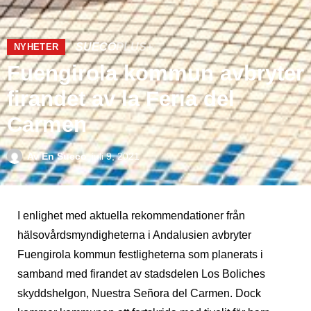
SUECO
PLUS+
NYHETER
Fuengirola kommun avbryter
firandet av la Feria del
Carmen
Av
En Sueco
juli 9, 2021
I enlighet med aktuella rekommendationer från
hälsovårdsmyndigheterna i Andalusien avbryter
Fuengirola kommun festligheterna som planerats i
samband med firandet av stadsdelen Los Boliches
skyddshelgon, Nuestra Señora del Carmen. Dock