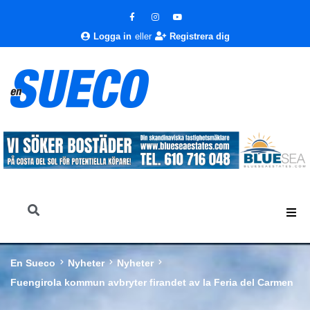
Logga in
eller
Registrera dig
En Sueco
Nyheter
Nyheter
Fuengirola kommun avbryter firandet av la Feria del Carmen