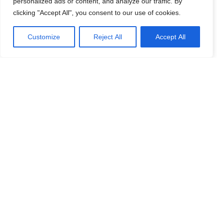
personalized ads or content, and analyze our traffic. By
clicking "Accept All", you consent to our use of cookies.
Efternamn
Password
*
Customize
Reject All
Accept All
Remember Me
E-post
*
Lösenord
*
Repetera Lösenord
*
Jag accepterar Norrbom Marketings
handels- och
prenumerationsvillkor
*
Välj medlemskap