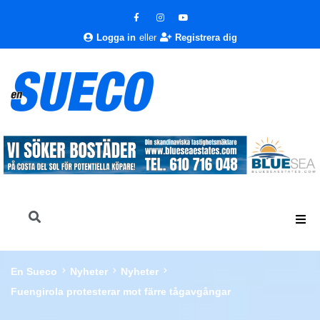
Logga in
eller
Registrera dig
En Sueco
Nyheter
Nyheter
Fuengirola protesterar mot färre tågavgångar