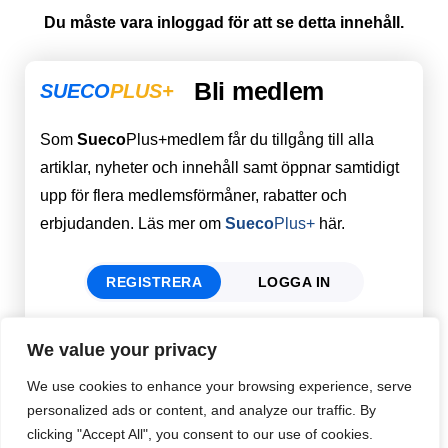
Du måste vara inloggad för att se detta innehåll.
Bli medlem
SUECO
PLUS+
Som
Sueco
Plus+medlem får du tillgång till alla
artiklar, nyheter och innehåll samt öppnar samtidigt
upp för flera medlemsförmåner, rabatter och
erbjudanden. Läs mer om
Sueco
Plus+
här.
REGISTRERA
LOGGA IN
We value your privacy
Förnamn
Email
*
We use cookies to enhance your browsing experience, serve
personalized ads or content, and analyze our traffic. By
clicking "Accept All", you consent to our use of cookies.
Efternamn
Password
*