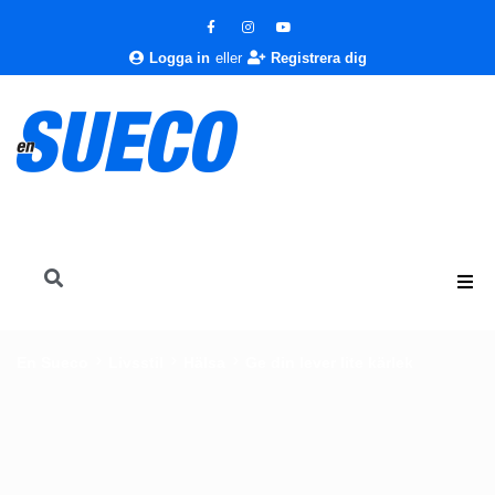
Logga in
eller
Registrera dig
En Sueco
Livsstil
Hälsa
Ge din lever lite kärlek