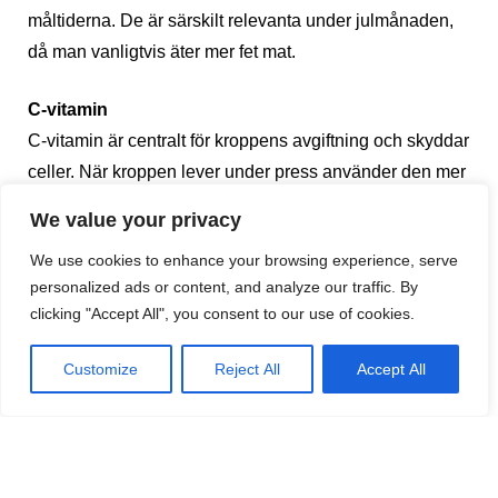
måltiderna. De är särskilt relevanta under julmånaden,
då man vanligtvis äter mer fet mat.
C-vitamin
C-vitamin är centralt för kroppens avgiftning och skyddar
celler. När kroppen lever under press använder den mer
C-vitamin och många har därför glädje av att ta tillskott
We value your privacy
av just C-vitamin.
We use cookies to enhance your browsing experience, serve
personalized ads or content, and analyze our traffic. By
B-vitaminer
clicking "Accept All", you consent to our use of cookies.
B-vitaminer är viktiga för kroppens energimetabolism
och för att avgiftningsprocesserna ska fungera optimalt.
Customize
Reject All
Accept All
En trött lever och ett trött nervsystem är ofta kopplade till
varandra.
Kolin