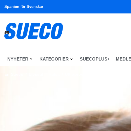
Spanien för Svenskar
NYHETER
KATEGORIER
SUECOPLUS+
MEDL
En Sueco
Livsstil
Hälsa
Ultraprocessad mat