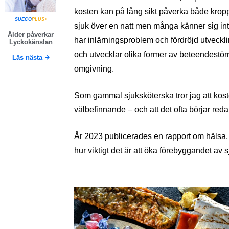
kosten kan på lång sikt påverka både krop
SUECO
PLUS+
sjuk över en natt men många känner sig inte 
Ålder påverkar
har inlärningsproblem och fördröjd utveckl
Lyckokänslan
och utvecklar olika former av beteendestö
Läs nästa
omgivning.
Som gammal sjuksköterska tror jag att koste
välbefinnande – och att det ofta börjar red
År 2023 publicerades en rapport om hälsa,
hur viktigt det är att öka förebyggandet av