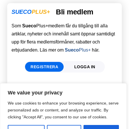
Bli medlem
SUECO
PLUS+
Som
Sueco
Plus+medlem får du tillgång till alla
artiklar, nyheter och innehåll samt öppnar samtidigt
upp för flera medlemsförmåner, rabatter och
erbjudanden. Läs mer om
Sueco
Plus+
här.
REGISTRERA
LOGGA IN
Förnamn
Email
*
We value your privacy
We use cookies to enhance your browsing experience, serve
personalized ads or content, and analyze our traffic. By
Efternamn
Password
*
clicking "Accept All", you consent to our use of cookies.