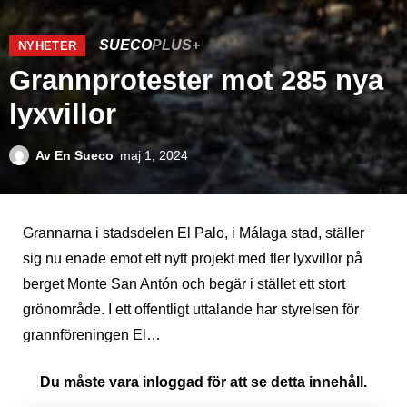
SUECO
PLUS+
NYHETER
Grannprotester mot 285 nya
lyxvillor
Av
En Sueco
maj 1, 2024
Grannarna i stadsdelen El Palo, i Málaga stad, ställer
sig nu enade emot ett nytt projekt med fler lyxvillor på
berget Monte San Antón och begär i stället ett stort
grönområde. I ett offentligt uttalande har styrelsen för
grannföreningen El…
Du måste vara inloggad för att se detta innehåll.