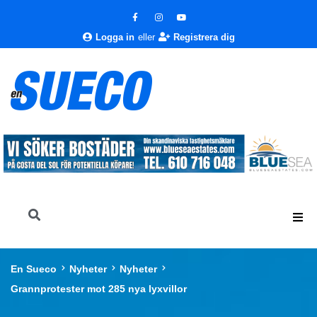
Logga in
eller
Registrera dig
En Sueco
Nyheter
Nyheter
Grannprotester mot 285 nya lyxvillor