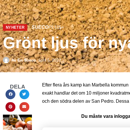
SUECO
PLUS+
NYHETER
Grönt ljus för n
Av
En Sueco
april 5, 2022
Efter flera års kamp kan Marbella kommun n
DELA
exakt handlar det om 10 miljoner kvadratm
och den södra delen av San Pedro. Dessa
Du måste vara inloggad