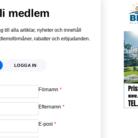
li medlem
till alla artiklar, nyheter och innehåll
edlemsförmåner, rabatter och erbjudanden.
LOGGA IN
Förnamn
Email
*
Efternamn
Password
*
E-post
*