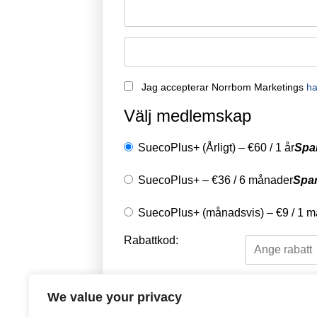
Jag accepterar Norrbom Marketings
ha
Välj medlemskap
SuecoPlus+ (Årligt)
–
€
60
/
1 år
Spa
SuecoPlus+
–
€
36
/
6 månader
Spa
SuecoPlus+ (månadsvis)
–
€
9
/
1 m
Rabattkod:
Välj en betalningsme
We value your privacy