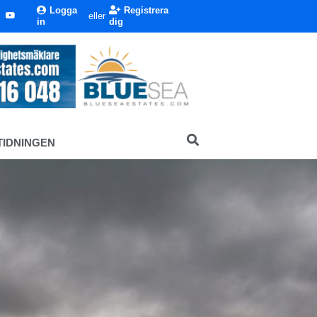
Logga
Registrera
eller
in
dig
TIDNINGEN