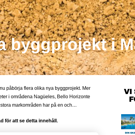
ya byggprojekt i M
u påbörja flera olika nya byggprojekt. Mer
eter i områdena Nagüeles, Bello Horizonte
 stora markområden har på en och…
 för att se detta innehåll.