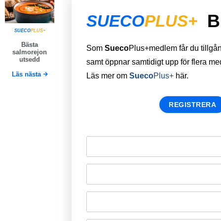
B
SUECO
PLUS+
SUECO
PLUS+
Bästa
Som
Sueco
Plus+medlem får du tillgång 
salmorejon
utsedd
samt öppnar samtidigt upp för flera m
Läs nästa
Läs mer om
Sueco
Plus+
här.
REGISTRERA
Remember Me