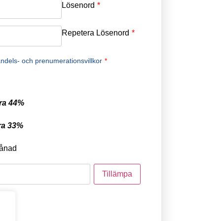
Lösenord
*
Repetera Lösenord
*
ndels- och prenumerationsvillkor
*
ra 44%
ra 33%
ånad
tod