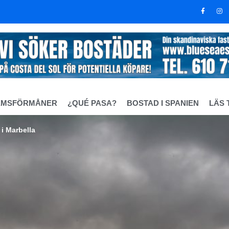
EMSFÖRMÅNER
¿QUÉ PASA?
BOSTAD I SPANIEN
LÄS 
 i Marbella