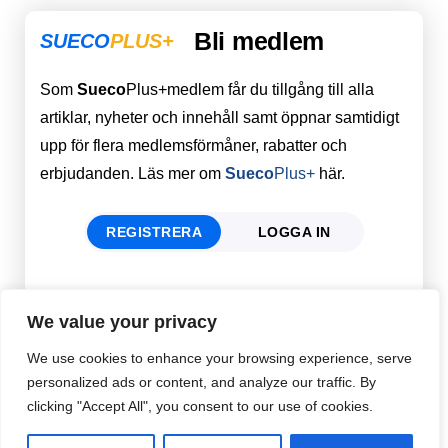
Bli medlem
SUECO
PLUS+
Som
Sueco
Plus+medlem får du tillgång till alla
artiklar, nyheter och innehåll samt öppnar samtidigt
upp för flera medlemsförmåner, rabatter och
erbjudanden. Läs mer om
Sueco
Plus+
här.
REGISTRERA
LOGGA IN
Förnamn
Email
*
We value your privacy
We use cookies to enhance your browsing experience, serve
personalized ads or content, and analyze our traffic. By
Efternamn
Password
*
clicking "Accept All", you consent to our use of cookies.