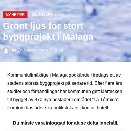
SUECO
PLUS+
NYHETER
Grönt ljus för stort
byggprojekt i Málaga
Av
En Sueco
mars 3, 2024
Kommunfullmäktige i Málaga godkände i fredags ett av
stadens största byggprojekt på senare tid. Efter flera års
studier och förhandlingar har kommunen gett klartecken
till bygget av 870 nya bostäder i området ”La Térmica”.
Förutom bostäder ska butikslokaler, kontor, hotell,…
Du måste vara inloggad för att se detta innehåll.