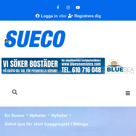
Logga in
eller
Registrera dig
En Sueco
Nyheter
Nyheter
Grönt ljus för stort byggprojekt i Málaga