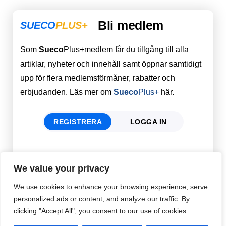
Bli medlem
SUECO
PLUS+
Som
Sueco
Plus+medlem får du tillgång till alla
artiklar, nyheter och innehåll samt öppnar samtidigt
upp för flera medlemsförmåner, rabatter och
erbjudanden. Läs mer om
Sueco
Plus+
här.
REGISTRERA
LOGGA IN
Förnamn
Email
*
We value your privacy
We use cookies to enhance your browsing experience, serve
personalized ads or content, and analyze our traffic. By
Efternamn
Password
*
clicking "Accept All", you consent to our use of cookies.