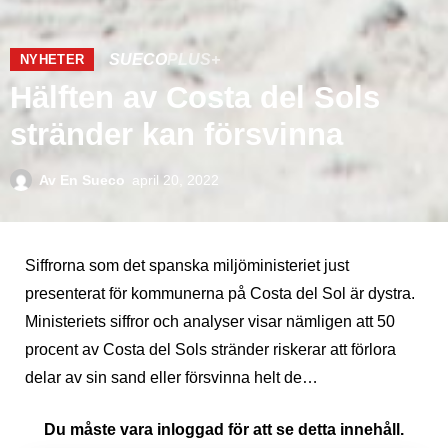
SUECO
PLUS+
NYHETER
Hälften av Costa del Sols
stränder kan försvinna
Av
En Sueco
april 20, 2022
Siffrorna som det spanska miljöministeriet just
presenterat för kommunerna på Costa del Sol är dystra.
Ministeriets siffror och analyser visar nämligen att 50
procent av Costa del Sols stränder riskerar att förlora
delar av sin sand eller försvinna helt de…
Du måste vara inloggad för att se detta innehåll.