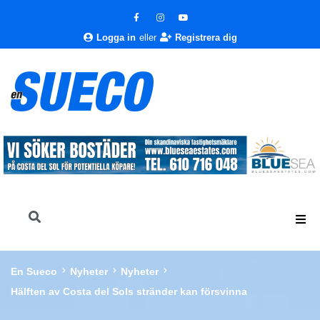
Logga in
eller
Registrera dig
En Sueco
Nyheter
Nyheter
Hälften av Costa del Sols stränder kan försvinna