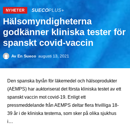
SUECO
PLUS+
NYHETER
Hälsomyndigheterna
godkänner kliniska tester för
spanskt covid-vaccin
Av
En Sueco
augusti 13, 2021
Den spanska byrån för läkemedel och hälsoprodukter
(AEMPS) har auktoriserat det första kliniska testet av ett
spanskt vaccin mot covid-19. Enligt ett
pressmeddelande från AEMPS deltar flera frivilliga 18-
39 år i de kliniska testerna, som sker på olika sjukhus
i…