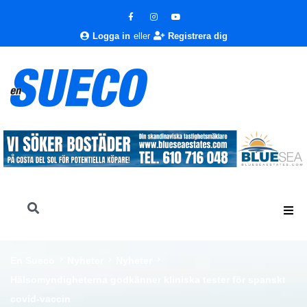
Logga in
eller
Registrera dig
En Sueco
Nyheter
Nyheter
Hälsomyndigheterna godkänner kliniska tester för spanskt
covid-vaccin