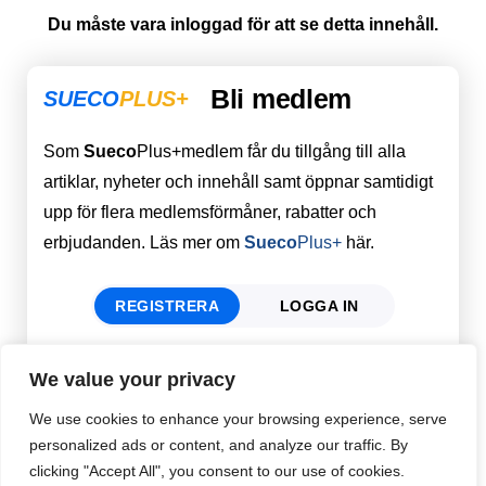
Du måste vara inloggad för att se detta innehåll.
Bli medlem
SUECO
PLUS+
Som
Sueco
Plus+medlem får du tillgång till alla
artiklar, nyheter och innehåll samt öppnar samtidigt
upp för flera medlemsförmåner, rabatter och
erbjudanden. Läs mer om
Sueco
Plus+
här.
REGISTRERA
LOGGA IN
We value your privacy
Förnamn
Email
*
We use cookies to enhance your browsing experience, serve
personalized ads or content, and analyze our traffic. By
clicking "Accept All", you consent to our use of cookies.
Efternamn
Password
*