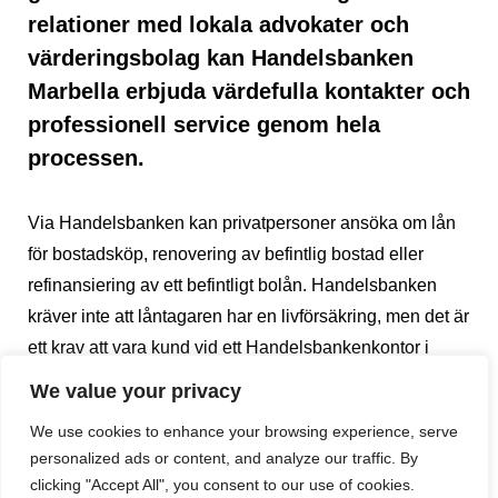
relationer med lokala advokater och
värderingsbolag kan Handelsbanken
Marbella erbjuda värdefulla kontakter och
professionell service genom hela
processen.
Via Handelsbanken kan privatpersoner ansöka om lån
för bostadsköp, renovering av befintlig bostad eller
refinansiering av ett befintligt bolån. Handelsbanken
kräver inte att låntagaren har en livförsäkring, men det är
ett krav att vara kund vid ett Handelsbankenkontor i
Sverige eller Norge för att kunna få hjälp med belåning
We value your privacy
av en bostad i Spanien.
We use cookies to enhance your browsing experience, serve
personalized ads or content, and analyze our traffic. By
Processen för att belåna bostaden i Spanien tar
clicking "Accept All", you consent to our use of cookies.