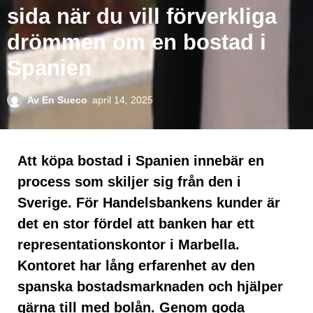
sida när du vill förverkliga
drömmen om en bostad i
Spanien
Av
En Sueco
april 14, 2025
Att köpa bostad i Spanien innebär en
process som skiljer sig från den i
Sverige. För Handelsbankens kunder är
det en stor fördel att banken har ett
representationskontor i Marbella.
Kontoret har lång erfarenhet av den
spanska bostadsmarknaden och hjälper
gärna till med bolån. Genom goda