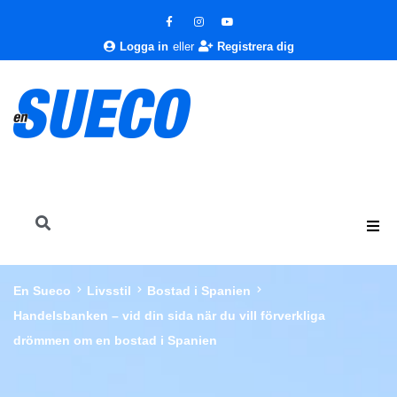
Logga in
eller
Registrera dig
En Sueco
Livsstil
Bostad i Spanien
Handelsbanken – vid din sida när du vill förverkliga
drömmen om en bostad i Spanien