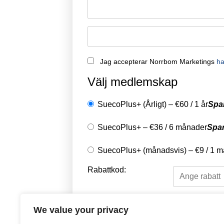
Jag accepterar Norrbom Marketings
ha
Välj medlemskap
SuecoPlus+ (Årligt)
–
€
60
/
1 år
Spa
SuecoPlus+
–
€
36
/
6 månader
Spa
SuecoPlus+ (månadsvis)
–
€
9
/
1 m
Rabattkod:
Välj en betalningsme
We value your privacy