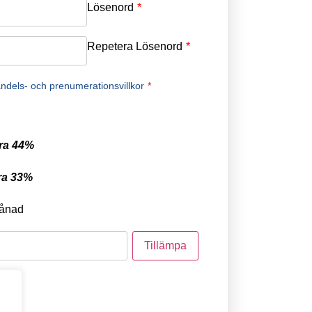
Lösenord
*
Repetera Lösenord
*
ndels- och prenumerationsvillkor
*
ra 44%
ra 33%
ånad
tod