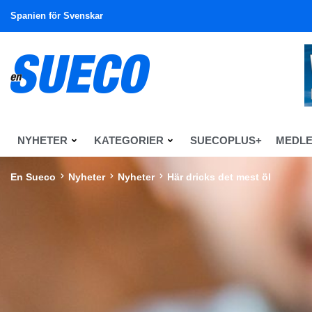
Spanien för Svenskar
NYHETER
KATEGORIER
SUECOPLUS+
MEDL
En Sueco
Nyheter
Nyheter
Här dricks det mest öl