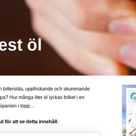
est öl
den bittersöta, uppfriskande och skummande
a? Hur många liter öl lyckas folket i en
r Spanien i topp…
 för att se detta innehåll.