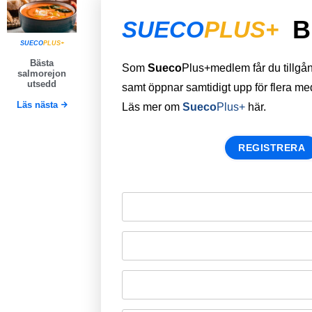
B
SUECO
PLUS+
SUECO
PLUS+
Bästa
Som
Sueco
Plus+medlem får du tillgång 
salmorejon
utsedd
samt öppnar samtidigt upp för flera m
Läs nästa
Läs mer om
Sueco
Plus+
här.
REGISTRERA
Remember Me