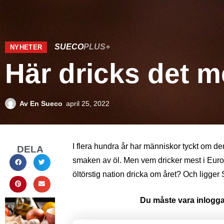
SUECO
PLUS+
NYHETER
Här dricks det m
Av
En Sueco
april 25, 2022
I flera hundra år har människor tyckt om 
DELA
smaken av öl. Men vem dricker mest i Europ
öltörstig nation dricka om året? Och ligge
Du måste vara inloggad