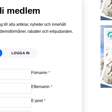
li medlem
till alla artiklar, nyheter och innehåll
edlemsförmåner, rabatter och erbjudanden.
LOGGA IN
Förnamn
Email
*
Efternamn
Password
*
E-post
*