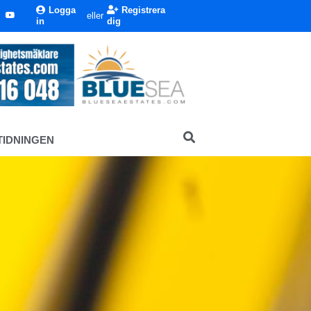
Logga
Registrera
eller
in
dig
TIDNINGEN