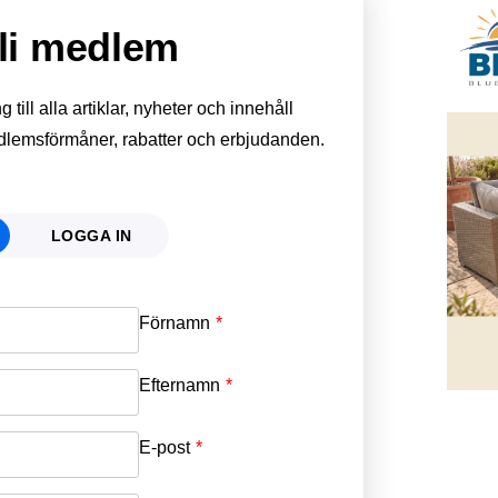
li medlem
till alla artiklar, nyheter och innehåll
edlemsförmåner, rabatter och erbjudanden.
LOGGA IN
Förnamn
Email
*
Efternamn
Password
*
E-post
*