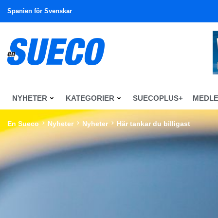
Spanien för Svenskar
NYHETER
KATEGORIER
SUECOPLUS+
MEDL
En Sueco
Nyheter
Nyheter
Här tankar du billigast