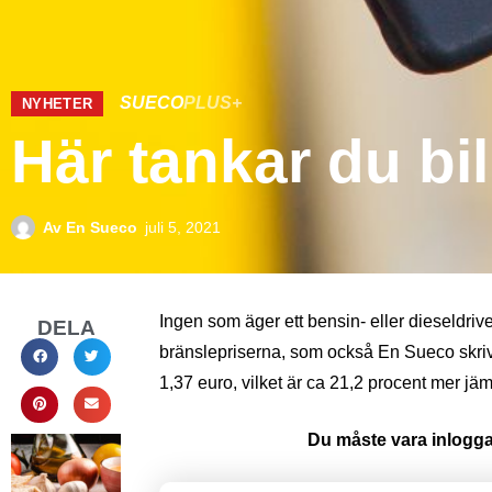
SUECO
PLUS+
NYHETER
Här tankar du bil
Av
En Sueco
juli 5, 2021
Ingen som äger ett bensin- eller dieseldriv
DELA
bränslepriserna, som också En Sueco skrivi
1,37 euro, vilket är ca 21,2 procent mer jä
Du måste vara inloggad