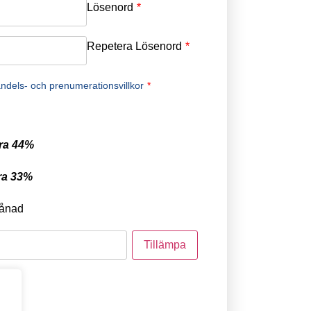
Lösenord
*
Repetera Lösenord
*
ndels- och prenumerationsvillkor
*
ra 44%
ra 33%
ånad
tod