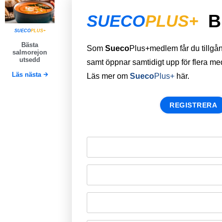
B
SUECO
PLUS+
SUECO
PLUS+
Bästa
Som
Sueco
Plus+medlem får du tillgång 
salmorejon
utsedd
samt öppnar samtidigt upp för flera m
Läs nästa
Läs mer om
Sueco
Plus+
här.
REGISTRERA
Remember Me