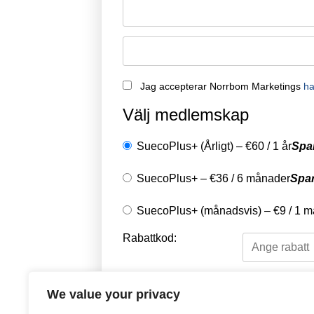
Jag accepterar Norrbom Marketings
ha
Välj medlemskap
SuecoPlus+ (Årligt)
–
€
60
/
1 år
Spa
SuecoPlus+
–
€
36
/
6 månader
Spa
SuecoPlus+ (månadsvis)
–
€
9
/
1 m
Rabattkod:
Välj en betalningsme
We value your privacy