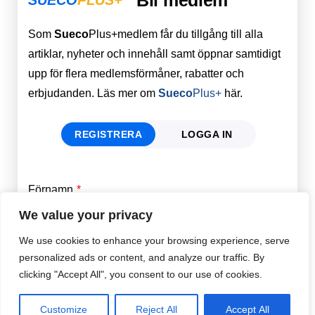
Som
Sueco
Plus+medlem får du tillgång till alla
artiklar, nyheter och innehåll samt öppnar samtidigt
upp för flera medlemsförmåner, rabatter och
erbjudanden. Läs mer om
Sueco
Plus+
här.
REGISTRERA
LOGGA IN
Förnamn
Email
*
We value your privacy
We use cookies to enhance your browsing experience, serve
Efternamn
Password
*
personalized ads or content, and analyze our traffic. By
clicking "Accept All", you consent to our use of cookies.
Remember Me
E-post
*
Customize
Reject All
Accept All