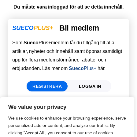
Du måste vara inloggad för att se detta innehåll.
Bli medlem
SUECO
PLUS+
Som
Sueco
Plus+medlem får du tillgång till alla
artiklar, nyheter och innehåll samt öppnar samtidigt
upp för flera medlemsförmåner, rabatter och
erbjudanden. Läs mer om
Sueco
Plus+
här.
REGISTRERA
LOGGA IN
We value your privacy
Förnamn
Email
*
We use cookies to enhance your browsing experience, serve
personalized ads or content, and analyze our traffic. By
clicking "Accept All", you consent to our use of cookies.
Efternamn
Password
*