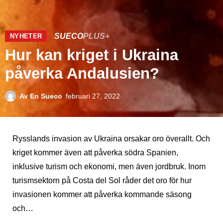
SUECO
PLUS+
NYHETER
Hur kan kriget i Ukraina
påverka Andalusien?
Av
En Sueco
februari 27, 2022
Rysslands invasion av Ukraina orsakar oro överallt. Och
kriget kommer även att påverka södra Spanien,
inklusive turism och ekonomi, men även jordbruk. Inom
turismsektorn på Costa del Sol råder det oro för hur
invasionen kommer att påverka kommande säsong
och…