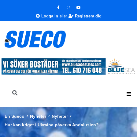
Logga in
eller
Registrera dig
En Sueco
Nyheter
Nyheter
Hur kan kriget i Ukraina påverka Andalusien?