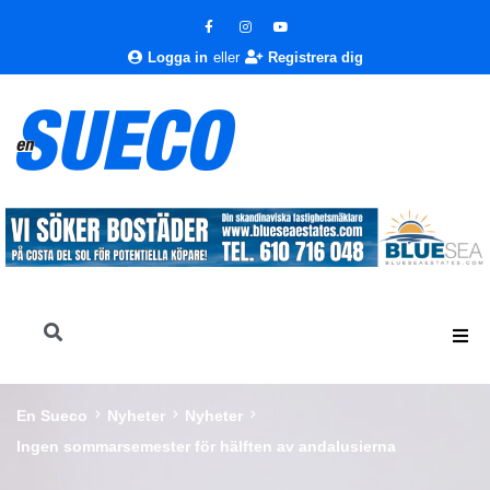
Logga in
eller
Registrera dig
En Sueco
Nyheter
Nyheter
Ingen sommarsemester för hälften av andalusierna