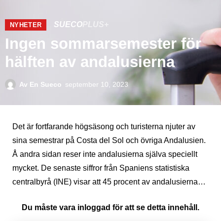
SUECO
PLUS+
NYHETER
Ingen sommarsemester för
hälften av andalusierna
Av
En Sueco
september 10, 2023
Det är fortfarande högsäsong och turisterna njuter av
sina semestrar på Costa del Sol och övriga Andalusien.
Å andra sidan reser inte andalusierna själva speciellt
mycket. De senaste siffror från Spaniens statistiska
centralbyrå (INE) visar att 45 procent av andalusierna…
Du måste vara inloggad för att se detta innehåll.