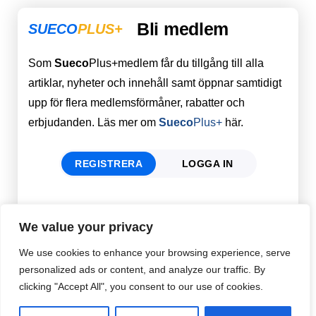
Bli medlem
SUECO
PLUS+
Som
Sueco
Plus+medlem får du tillgång till alla
artiklar, nyheter och innehåll samt öppnar samtidigt
upp för flera medlemsförmåner, rabatter och
erbjudanden. Läs mer om
Sueco
Plus+
här.
REGISTRERA
LOGGA IN
Förnamn
Email
*
We value your privacy
We use cookies to enhance your browsing experience, serve
personalized ads or content, and analyze our traffic. By
Efternamn
Password
*
clicking "Accept All", you consent to our use of cookies.