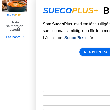
B
SUECO
PLUS+
SUECO
PLUS+
Bästa
Som
Sueco
Plus+medlem får du tillgång 
salmorejon
utsedd
samt öppnar samtidigt upp för flera m
Läs nästa
Läs mer om
Sueco
Plus+
här.
REGISTRERA
Remember Me