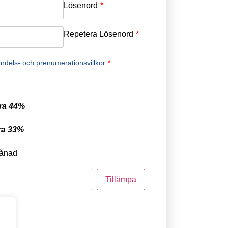
Lösenord
*
Repetera Lösenord
*
ndels- och prenumerationsvillkor
*
ra 44%
ra 33%
ånad
tod