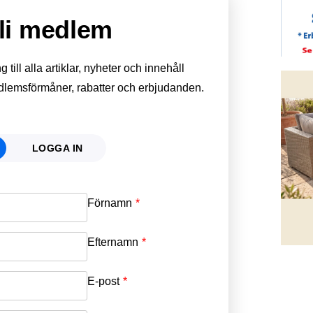
li medlem
till alla artiklar, nyheter och innehåll
edlemsförmåner, rabatter och erbjudanden.
LOGGA IN
Förnamn
Email
*
Efternamn
Password
*
E-post
*