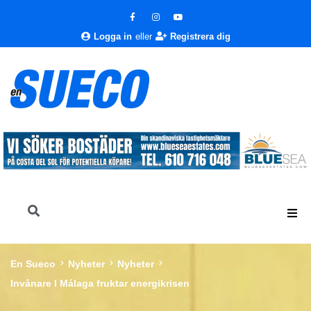
Logga in
eller
Registrera dig
En Sueco
Nyheter
Nyheter
Invånare I Málaga fruktar energikrisen