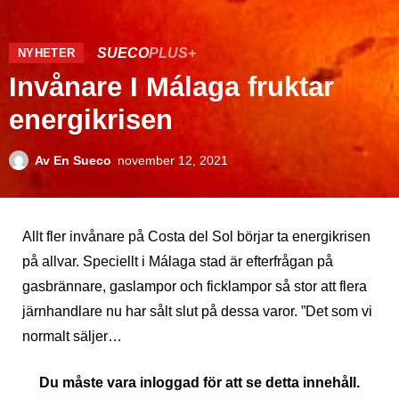
SUECO
PLUS+
NYHETER
Invånare I Málaga fruktar
energikrisen
Av
En Sueco
november 12, 2021
Allt fler invånare på Costa del Sol börjar ta energikrisen
på allvar. Speciellt i Málaga stad är efterfrågan på
gasbrännare, gaslampor och ficklampor så stor att flera
järnhandlare nu har sålt slut på dessa varor. ”Det som vi
normalt säljer…
Du måste vara inloggad för att se detta innehåll.