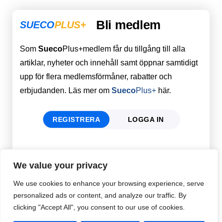
Bli medlem
SUECO
PLUS+
Som
Sueco
Plus+medlem får du tillgång till alla
artiklar, nyheter och innehåll samt öppnar samtidigt
upp för flera medlemsförmåner, rabatter och
erbjudanden. Läs mer om
Sueco
Plus+
här.
REGISTRERA
LOGGA IN
Förnamn
Email
*
We value your privacy
We use cookies to enhance your browsing experience, serve
personalized ads or content, and analyze our traffic. By
Efternamn
Password
*
clicking "Accept All", you consent to our use of cookies.