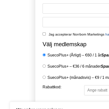
Jag accepterar Norrbom Marketings
ha
Välj medlemskap
SuecoPlus+ (Årligt)
–
€
60
/
1 år
Spa
SuecoPlus+
–
€
36
/
6 månader
Spa
SuecoPlus+ (månadsvis)
–
€
9
/
1 m
Rabattkod:
Välj en betalningsme