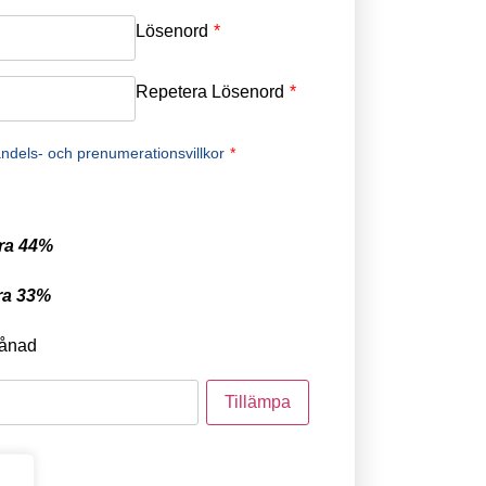
Lösenord
*
Repetera Lösenord
*
ndels- och prenumerationsvillkor
*
ra 44%
ra 33%
ånad
tod