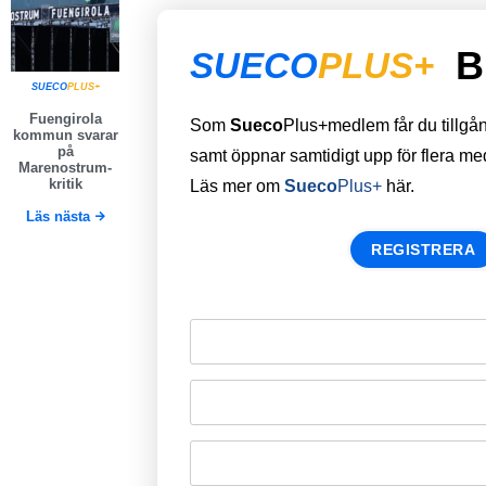
B
SUECO
PLUS+
SUECO
PLUS+
Fuengirola
Som
Sueco
Plus+medlem får du tillgång 
kommun svarar
på
samt öppnar samtidigt upp för flera m
Marenostrum-
kritik
Läs mer om
Sueco
Plus+
här.
Läs nästa
REGISTRERA
Remember Me