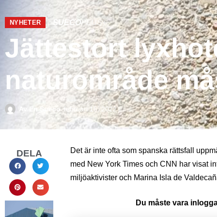
SUECO
PLUS+
NYHETER
Jättestort lyxho
naturområde mås
Av
En Sueco
februari 15, 2022
Det är inte ofta som spanska rättsfall uppmä
DELA
med New York Times och CNN har visat intre
miljöaktivister och Marina Isla de Valdeca
Du måste vara inloggad