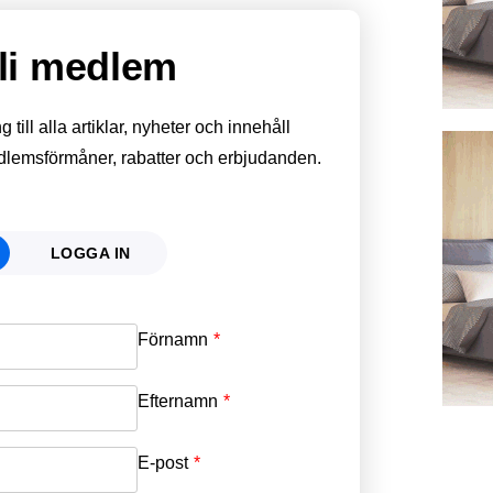
li medlem
till alla artiklar, nyheter och innehåll
edlemsförmåner, rabatter och erbjudanden.
LOGGA IN
Förnamn
Email
*
Efternamn
Password
*
E-post
*