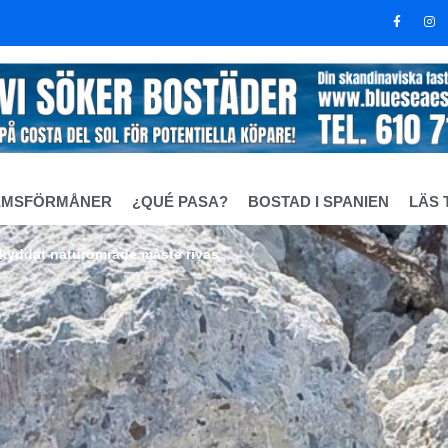
EMSFÖRMÅNER
¿QUÉ PASA?
BOSTAD I SPANIEN
LÄS 
 skyddat naturområde måste rivas