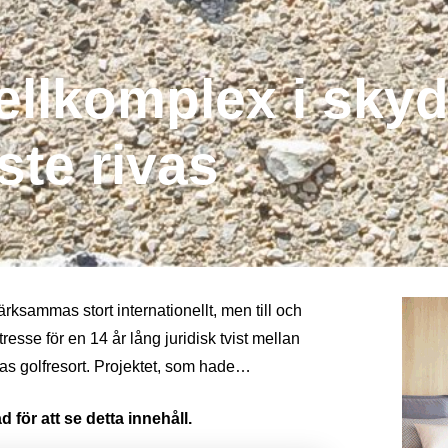
tellkomplex i sky
te rivas
rksammas stort internationellt, men till och
sse för en 14 år lång juridisk tvist mellan
ñas golfresort. Projektet, som hade…
 för att se detta innehåll.