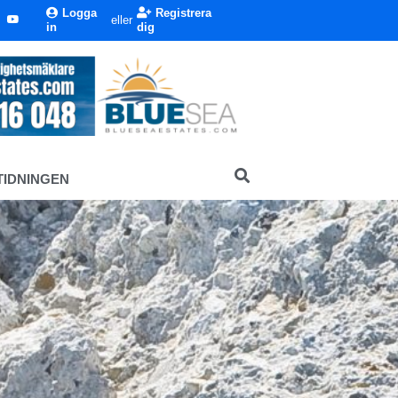
Logga
Registrera
eller
in
dig
TIDNINGEN