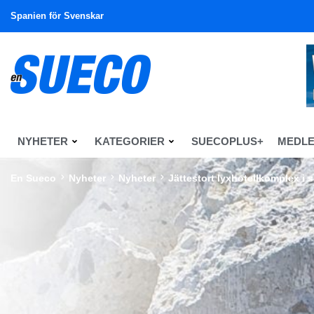
Spanien för Svenskar
NYHETER
KATEGORIER
SUECOPLUS+
MEDL
En Sueco
Nyheter
Nyheter
Jättestort lyxhotellkomplex i