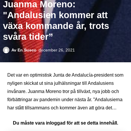
Juanma Moreno:
"Andalusien kommer att
växa kommande år, trots
svåra tider”
Av
En Sueco
december 26, 2021
Det var en optimistisk Junta de Andalucía-president som
nyligen skickat ut sina julhälsningar till Andalusiens
invånare. Juanma Moreno tror på tillväxt, nya jobb och
förbättringar av pandemin under nästa år. ”Andalusierna
har stått tillsammans och kommer även att göra det…
Du måste vara inloggad för att se detta innehåll.