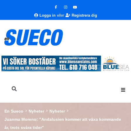
Logga in
eller
Registrera dig
En Sueco
Nyheter
Nyheter
Juanma Moreno: ”Andalusien kommer att växa kommande
år, trots svåra tider”