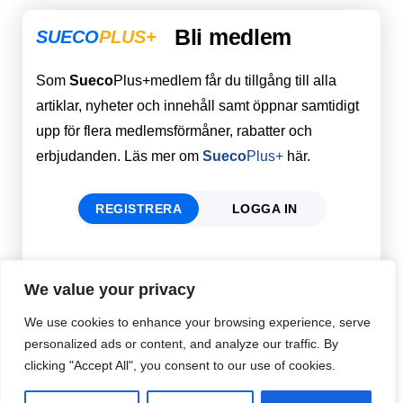
Bli medlem
SUECO
PLUS+
Som
Sueco
Plus+medlem får du tillgång till alla
artiklar, nyheter och innehåll samt öppnar samtidigt
upp för flera medlemsförmåner, rabatter och
erbjudanden. Läs mer om
Sueco
Plus+
här.
REGISTRERA
LOGGA IN
Förnamn
Email
*
We value your privacy
We use cookies to enhance your browsing experience, serve
personalized ads or content, and analyze our traffic. By
Efternamn
Password
*
clicking "Accept All", you consent to our use of cookies.