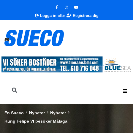
Logga in
eller
Registrera dig
En Sueco
Nyheter
Nyheter
Kung Felipe VI besöker Málaga