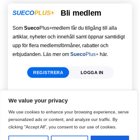
Bli medlem
SUECO
PLUS+
Som
Sueco
Plus+medlem får du tillgång till alla
artiklar, nyheter och innehåll samt öppnar samtidigt
upp för flera medlemsförmåner, rabatter och
erbjudanden. Läs mer om
Sueco
Plus+
här.
REGISTRERA
LOGGA IN
Förnamn
Email
*
We value your privacy
We use cookies to enhance your browsing experience, serve
personalized ads or content, and analyze our traffic. By
Efternamn
Password
*
clicking "Accept All", you consent to our use of cookies.