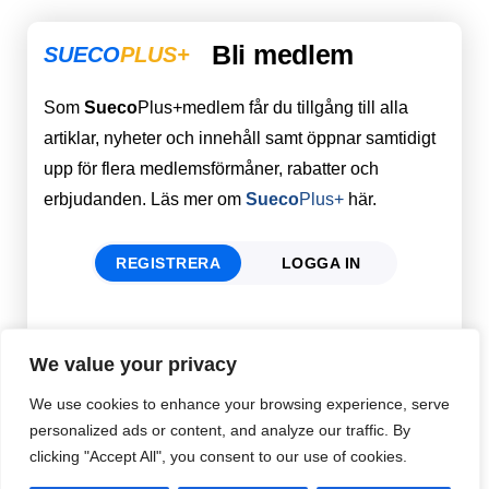
Bli medlem
SUECO
PLUS+
Som
Sueco
Plus+medlem får du tillgång till alla
artiklar, nyheter och innehåll samt öppnar samtidigt
upp för flera medlemsförmåner, rabatter och
erbjudanden. Läs mer om
Sueco
Plus+
här.
REGISTRERA
LOGGA IN
Förnamn
Email
*
We value your privacy
We use cookies to enhance your browsing experience, serve
personalized ads or content, and analyze our traffic. By
Efternamn
Password
*
clicking "Accept All", you consent to our use of cookies.