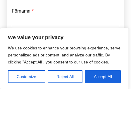
Förnamn
Email
*
Efternamn
Password
*
We value your privacy
We use cookies to enhance your browsing experience, serve
personalized ads or content, and analyze our traffic. By
Remember Me
E-post
*
clicking "Accept All", you consent to our use of cookies.
Customize
Reject All
Accept All
Lösenord
*
Repetera Lösenord
*