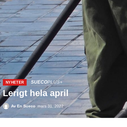
SUECO
PLUS+
NYHETER
Lerigt hela april
Av
En Sueco
mars 31, 2022