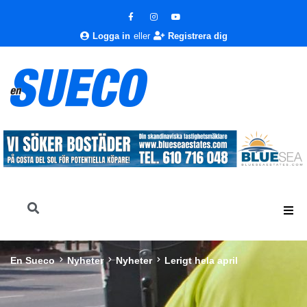
Logga in
eller
Registrera dig
En Sueco
Nyheter
Nyheter
Lerigt hela april