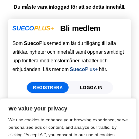
Du måste vara inloggad för att se detta innehåll.
Bli medlem
SUECO
PLUS+
Som
Sueco
Plus+medlem får du tillgång till alla
artiklar, nyheter och innehåll samt öppnar samtidigt
upp för flera medlemsförmåner, rabatter och
erbjudanden. Läs mer om
Sueco
Plus+
här.
REGISTRERA
LOGGA IN
We value your privacy
Förnamn
Email
*
We use cookies to enhance your browsing experience, serve
personalized ads or content, and analyze our traffic. By
clicking "Accept All", you consent to our use of cookies.
Efternamn
Password
*