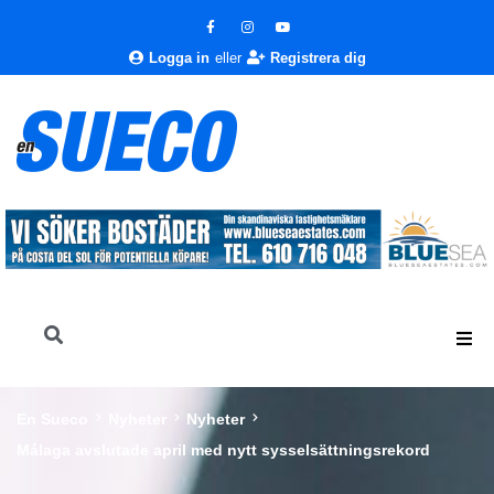
Logga in
eller
Registrera dig
En Sueco
Nyheter
Nyheter
Málaga avslutade april med nytt sysselsättningsrekord