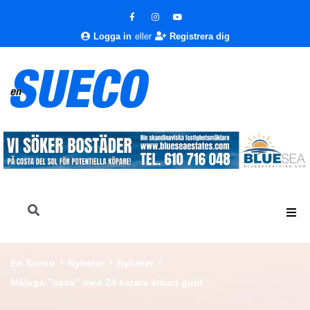
Logga in
eller
Registrera dig
En Sueco
Nyheter
Nyheter
Málaga-”cava” med 24 karats ätbart guld