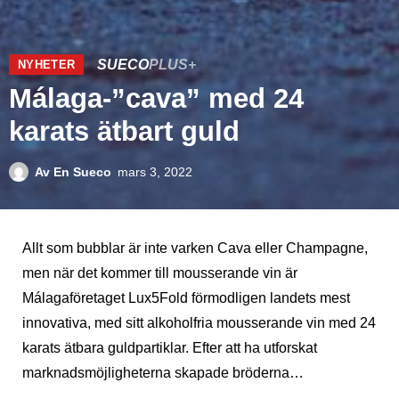
SUECO
PLUS+
NYHETER
Málaga-”cava” med 24
karats ätbart guld
Av
En Sueco
mars 3, 2022
Allt som bubblar är inte varken Cava eller Champagne,
men när det kommer till mousserande vin är
Málagaföretaget Lux5Fold förmodligen landets mest
innovativa, med sitt alkoholfria mousserande vin med 24
karats ätbara guldpartiklar. Efter att ha utforskat
marknadsmöjligheterna skapade bröderna…