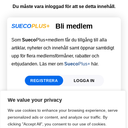
Du måste vara inloggad för att se detta innehåll.
Bli medlem
SUECO
PLUS+
Som
Sueco
Plus+medlem får du tillgång till alla
artiklar, nyheter och innehåll samt öppnar samtidigt
upp för flera medlemsförmåner, rabatter och
erbjudanden. Läs mer om
Sueco
Plus+
här.
REGISTRERA
LOGGA IN
We value your privacy
Förnamn
Email
*
We use cookies to enhance your browsing experience, serve
personalized ads or content, and analyze our traffic. By
clicking "Accept All", you consent to our use of cookies.
Efternamn
Password
*