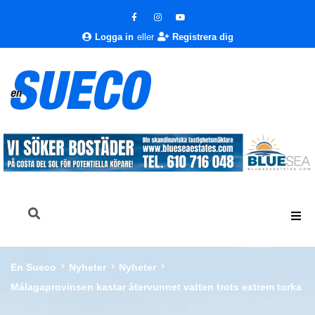
Logga in
eller
Registrera dig
En Sueco
Nyheter
Nyheter
Málagaprovinsen kastar återvunnet vatten trots extrem torka