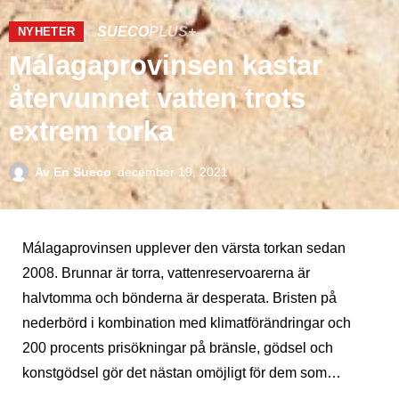
SUECO
PLUS+
NYHETER
Málagaprovinsen kastar
återvunnet vatten trots
extrem torka
Av
En Sueco
december 19, 2021
Málagaprovinsen upplever den värsta torkan sedan
2008. Brunnar är torra, vattenreservoarerna är
halvtomma och bönderna är desperata. Bristen på
nederbörd i kombination med klimatförändringar och
200 procents prisökningar på bränsle, gödsel och
konstgödsel gör det nästan omöjligt för dem som…