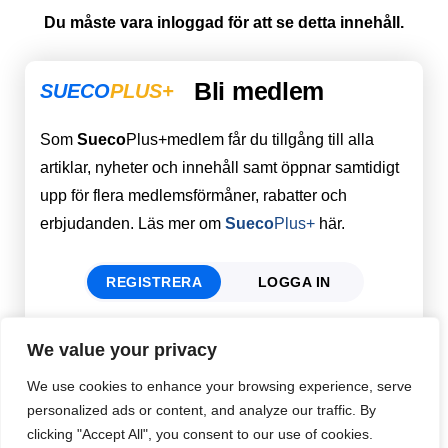
Du måste vara inloggad för att se detta innehåll.
Bli medlem
SUECO
PLUS+
Som
Sueco
Plus+medlem får du tillgång till alla
artiklar, nyheter och innehåll samt öppnar samtidigt
upp för flera medlemsförmåner, rabatter och
erbjudanden. Läs mer om
Sueco
Plus+
här.
REGISTRERA
LOGGA IN
We value your privacy
Förnamn
Email
*
We use cookies to enhance your browsing experience, serve
personalized ads or content, and analyze our traffic. By
clicking "Accept All", you consent to our use of cookies.
Efternamn
Password
*