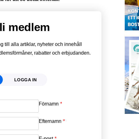
li medlem
till alla artiklar, nyheter och innehåll
edlemsförmåner, rabatter och erbjudanden.
LOGGA IN
Förnamn
Email
*
Efternamn
Password
*
E-post
*