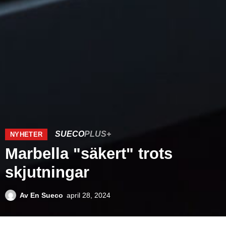
SUECO
PLUS+
NYHETER
Marbella "säkert" trots
skjutningar
Av
En Sueco
april 28, 2024