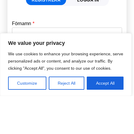
Förnamn
Email
*
We value your privacy
Efternamn
Password
*
We use cookies to enhance your browsing experience, serve
personalized ads or content, and analyze our traffic. By
clicking "Accept All", you consent to our use of cookies.
Remember Me
E-post
*
Customize
Reject All
Accept All
Lösenord
*
Repetera Lösenord
*