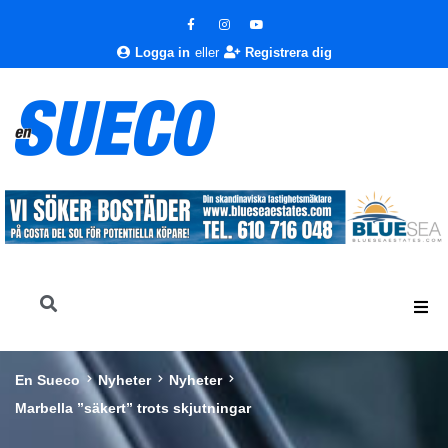
Logga in
eller
Registrera dig
En Sueco
Nyheter
Nyheter
Marbella ”säkert” trots skjutningar