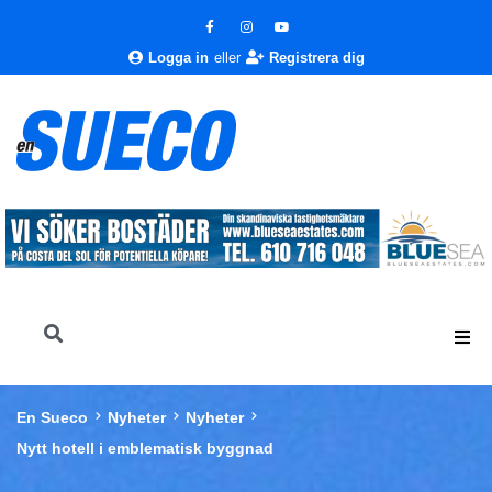
Logga in
eller
Registrera dig
En Sueco
Nyheter
Nyheter
Nytt hotell i emblematisk byggnad