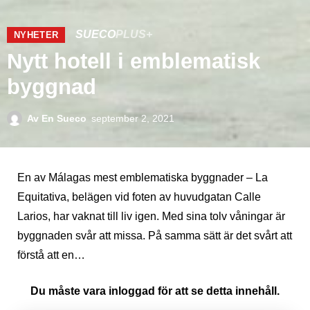
SUECO
PLUS+
NYHETER
Nytt hotell i emblematisk
byggnad
Av
En Sueco
september 2, 2021
En av Málagas mest emblematiska byggnader – La
Equitativa, belägen vid foten av huvudgatan Calle
Larios, har vaknat till liv igen. Med sina tolv våningar är
byggnaden svår att missa. På samma sätt är det svårt att
förstå att en…
Du måste vara inloggad för att se detta innehåll.