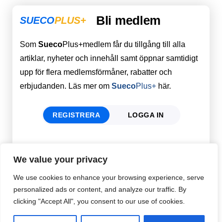
Bli medlem
SUECO
PLUS+
Som
Sueco
Plus+medlem får du tillgång till alla
artiklar, nyheter och innehåll samt öppnar samtidigt
upp för flera medlemsförmåner, rabatter och
erbjudanden. Läs mer om
Sueco
Plus+
här.
REGISTRERA
LOGGA IN
Förnamn
Email
*
We value your privacy
We use cookies to enhance your browsing experience, serve
personalized ads or content, and analyze our traffic. By
Efternamn
Password
*
clicking "Accept All", you consent to our use of cookies.