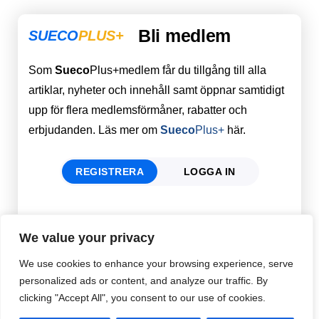
Bli medlem
SUECO
PLUS+
Som
Sueco
Plus+medlem får du tillgång till alla
artiklar, nyheter och innehåll samt öppnar samtidigt
upp för flera medlemsförmåner, rabatter och
erbjudanden. Läs mer om
Sueco
Plus+
här.
REGISTRERA
LOGGA IN
Förnamn
Email
*
We value your privacy
We use cookies to enhance your browsing experience, serve
personalized ads or content, and analyze our traffic. By
Efternamn
Password
*
clicking "Accept All", you consent to our use of cookies.