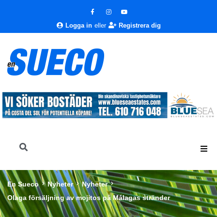
Logga in
eller
Registrera dig
En Sueco
Nyheter
Nyheter
Olaga försäljning av mojitos på Málagas stränder