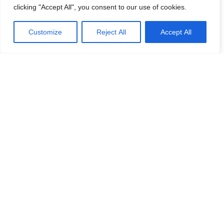
clicking "Accept All", you consent to our use of cookies.
Efternamn
Password
*
Customize
Reject All
Accept All
Remember Me
E-post
*
Lösenord
*
Repetera Lösenord
*
Jag accepterar Norrbom Marketings
handels- och
prenumerationsvillkor
*
Välj medlemskap