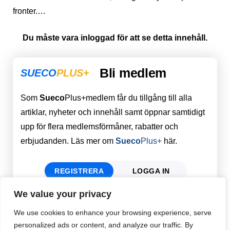
fronter.…
Du måste vara inloggad för att se detta innehåll.
Bli medlem
SUECO
PLUS+
Som
Sueco
Plus+medlem får du tillgång till alla
artiklar, nyheter och innehåll samt öppnar samtidigt
upp för flera medlemsförmåner, rabatter och
erbjudanden. Läs mer om
Sueco
Plus+
här.
REGISTRERA
LOGGA IN
We value your privacy
Förnamn
Email
*
We use cookies to enhance your browsing experience, serve
personalized ads or content, and analyze our traffic. By