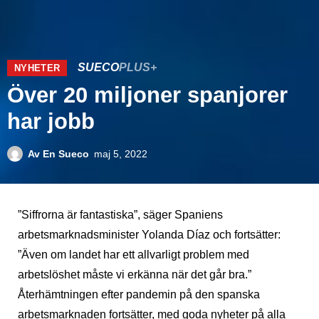
SUECO
PLUS+
NYHETER
Över 20 miljoner spanjorer
har jobb
Av
En Sueco
maj 5, 2022
”Siffrorna är fantastiska”, säger Spaniens
arbetsmarknadsminister Yolanda Díaz och fortsätter:
”Även om landet har ett allvarligt problem med
arbetslöshet måste vi erkänna när det går bra.”
Återhämtningen efter pandemin på den spanska
arbetsmarknaden fortsätter, med goda nyheter på alla