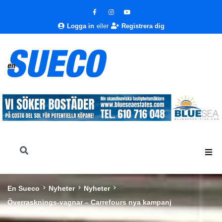
Logga in
eller
Registrera dig
En Sueco
Nyheter
Nyheter
Överrasknings-vagnar – Carrefours nya kampanj