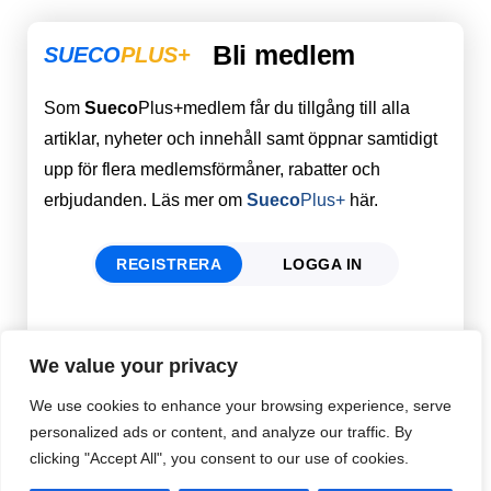
Bli medlem
SUECO
PLUS+
Som
Sueco
Plus+medlem får du tillgång till alla
artiklar, nyheter och innehåll samt öppnar samtidigt
upp för flera medlemsförmåner, rabatter och
erbjudanden. Läs mer om
Sueco
Plus+
här.
REGISTRERA
LOGGA IN
Förnamn
Email
*
We value your privacy
We use cookies to enhance your browsing experience, serve
personalized ads or content, and analyze our traffic. By
Efternamn
Password
*
clicking "Accept All", you consent to our use of cookies.