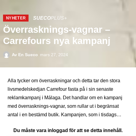
SUECO
PLUS+
NYHETER
Överrasknings-vagnar –
Carrefours nya kampanj
Av
En Sueco
mars 27, 2024
Alla tycker om överraskningar och detta tar den stora
livsmedelskedjan Carrefour fasta på i sin senaste
reklamkampanj i Málaga. Det handlar om en kampanj
med överrasknings-vagnar, som rullar ut i begränsat
antal i en bestämd butik. Kampanjen, som i tisdags…
Du måste vara inloggad för att se detta innehåll.