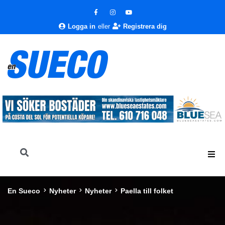
Logga in
eller
Registrera dig
En Sueco
Nyheter
Nyheter
Paella till folket