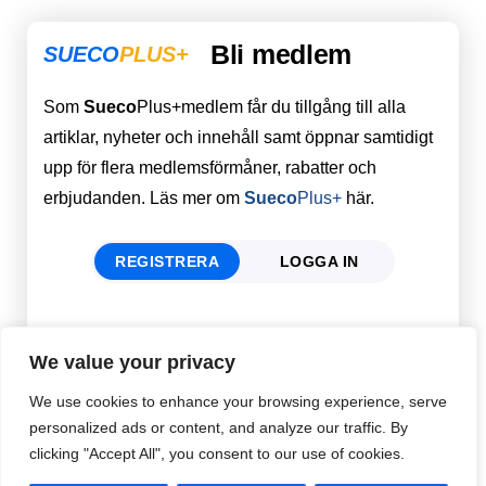
Bli medlem
SUECO
PLUS+
Som
Sueco
Plus+medlem får du tillgång till alla
artiklar, nyheter och innehåll samt öppnar samtidigt
upp för flera medlemsförmåner, rabatter och
erbjudanden. Läs mer om
Sueco
Plus+
här.
REGISTRERA
LOGGA IN
Förnamn
Email
*
We value your privacy
We use cookies to enhance your browsing experience, serve
personalized ads or content, and analyze our traffic. By
Efternamn
Password
*
clicking "Accept All", you consent to our use of cookies.