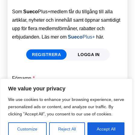
Som
Sueco
Plus+medlem får du tillgång till alla
artiklar, nyheter och innehåll samt öppnar samtidigt
upp för flera medlemsförmåner, rabatter och
erbjudanden. Läs mer om
Sueco
Plus+
här.
REGISTRERA
LOGGA IN
Förnamn
Email
*
We value your privacy
We use cookies to enhance your browsing experience, serve
Efternamn
Password
*
personalized ads or content, and analyze our traffic. By
clicking "Accept All", you consent to our use of cookies.
Remember Me
E-post
*
Customize
Reject All
Accept All