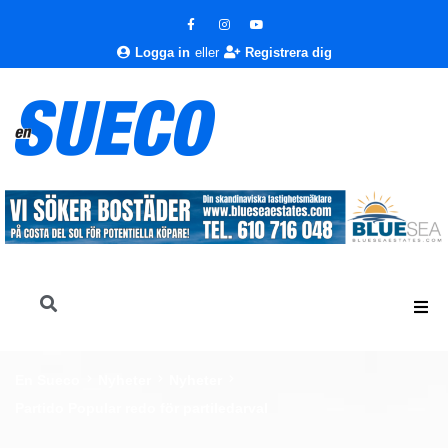
Logga in
eller
Registrera dig
En Sueco
Nyheter
Nyheter
Partido Popular redo för partiledarval