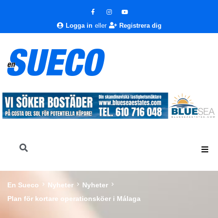
Logga in
eller
Registrera dig
En Sueco
Nyheter
Nyheter
Plan för kortare operationsköer i Málaga