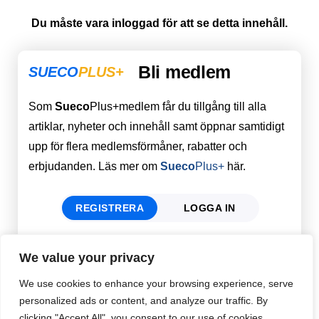
Du måste vara inloggad för att se detta innehåll.
Bli medlem
SUECO
PLUS+
Som
Sueco
Plus+medlem får du tillgång till alla
artiklar, nyheter och innehåll samt öppnar samtidigt
upp för flera medlemsförmåner, rabatter och
erbjudanden. Läs mer om
Sueco
Plus+
här.
REGISTRERA
LOGGA IN
We value your privacy
Förnamn
Email
*
We use cookies to enhance your browsing experience, serve
personalized ads or content, and analyze our traffic. By
clicking "Accept All", you consent to our use of cookies.