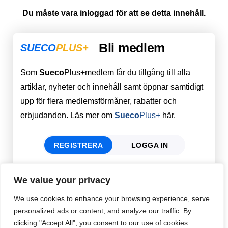
Du måste vara inloggad för att se detta innehåll.
Bli medlem
SUECO
PLUS+
Som
Sueco
Plus+medlem får du tillgång till alla
artiklar, nyheter och innehåll samt öppnar samtidigt
upp för flera medlemsförmåner, rabatter och
erbjudanden. Läs mer om
Sueco
Plus+
här.
REGISTRERA
LOGGA IN
We value your privacy
Förnamn
Email
*
We use cookies to enhance your browsing experience, serve
personalized ads or content, and analyze our traffic. By
clicking "Accept All", you consent to our use of cookies.
Efternamn
Password
*