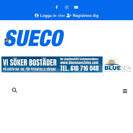
Logga in
eller
Registrera dig
En Sueco
Nyheter
Nyheter
Råtta orsakar oordning under andalusisk
parlamentsförsamling