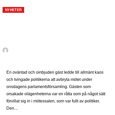
SUECO
PLUS+
NYHETER
Råtta orsakar oordning
under andalusisk
parlamentsförsamling
Av
En Sueco
juli 23, 2021
En oväntad och oinbjuden gäst ledde till allmänt kaos
och tvingade politikerna att avbryta mötet under
onsdagens parlamentsförsamling. Gästen som
orsakade olägenheterna var en råtta som på något sätt
förvillat sig in i mötessalen, som var fullt av politiker.
Den…